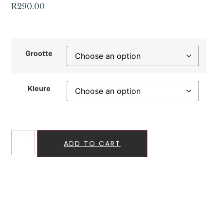
R
290.00
Grootte
Kleure
ADD TO CART